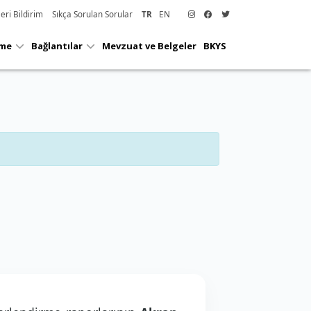
eri Bildirim
Sıkça Sorulan Sorular
TR
EN
r ve
Anketler
Duyurular
likler
rme
Bağlantılar
Mevzuat ve Belgeler
BKYS