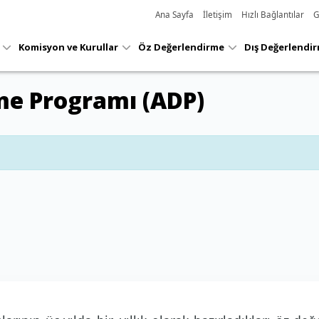
Ana Sayfa
İletişim
Hızlı Bağlantılar
G
Süreç
Performans
Habe
Raporlar
Yönetimi
Göstergeleri
Etkin
Komisyon ve Kurullar
Öz Değerlendirme
Dış Değerlendi
me Programı (ADP)