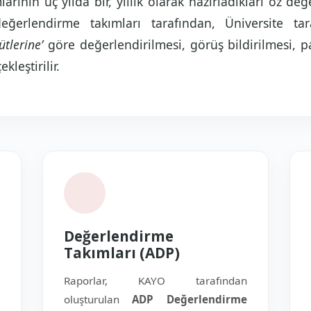
rının üç yılda bir, yıllık olarak hazırladıkları öz d
ğerlendirme takımları tarafından, Üniversite t
tlerine’
göre değerlendirilmesi, görüş bildirilmesi, p
kleştirilir.
Değerlendirme
Takımları (ADP)
Raporlar, KAYO tarafından
oluşturulan
ADP Değerlendirme