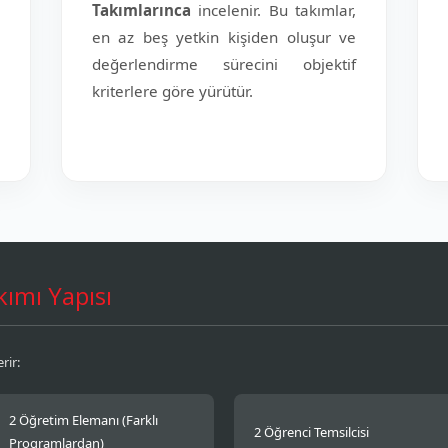
Takımlarınca
incelenir. Bu takımlar,
en az beş yetkin kişiden oluşur ve
değerlendirme sürecini objektif
kriterlere göre yürütür.
ımı Yapısı
rir:
2 Öğretim Elemanı (Farklı
2 Öğrenci Temsilcisi
Programlardan)