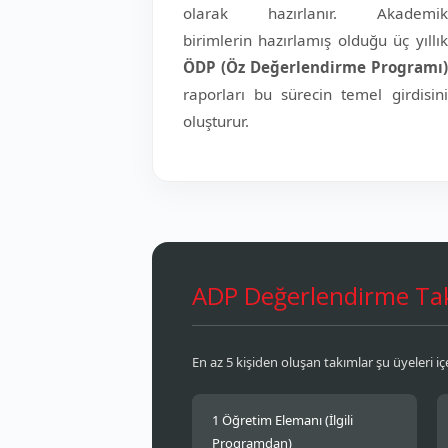
olarak hazırlanır. Akademik
birimlerin hazırlamış olduğu üç yıllık
ÖDP (Öz Değerlendirme Programı)
raporları bu sürecin temel girdisini
oluşturur.
ADP Değerlendirme Tak
En az 5 kişiden oluşan takımlar şu üyeleri içe
1 Öğretim Elemanı (İlgili
Programdan)