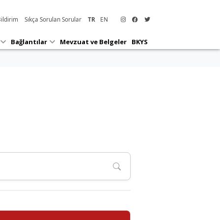
ildirim
Sıkça Sorulan Sorular
TR
EN
 ve
Anketler
Duyurular
ikler
Bağlantılar
Mevzuat ve Belgeler
BKYS