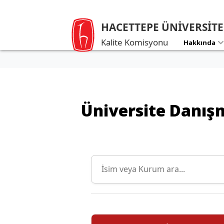
HACETTEPE ÜNİVERSİTE
Politika
Stratejik
Belgeleri
Yönetim
Kalite Komisyonu
Hakkında
Üniversite Danışm