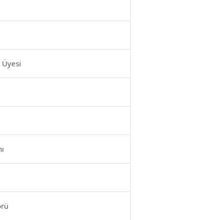
 Üyesi
nı
örü