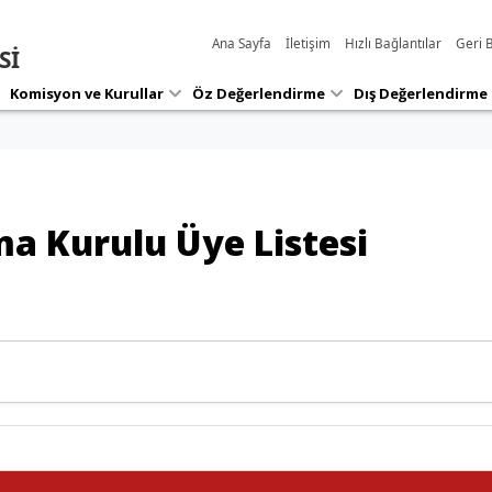
Ana Sayfa
İletişim
Hızlı Bağlantılar
Geri B
Sİ
Süreç
Performans
Haber
Raporlar
Yönetimi
Göstergeleri
Etkinl
Komisyon ve Kurullar
Öz Değerlendirme
Dış Değerlendirme
a Kurulu Üye Listesi