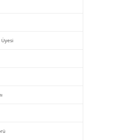
 Üyesi
nı
örü