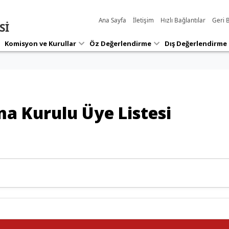
Ana Sayfa
İletişim
Hızlı Bağlantılar
Geri B
Sİ
Süreç
Performans
Haber
Raporlar
Yönetimi
Göstergeleri
Etkinl
Komisyon ve Kurullar
Öz Değerlendirme
Dış Değerlendirme
a Kurulu Üye Listesi